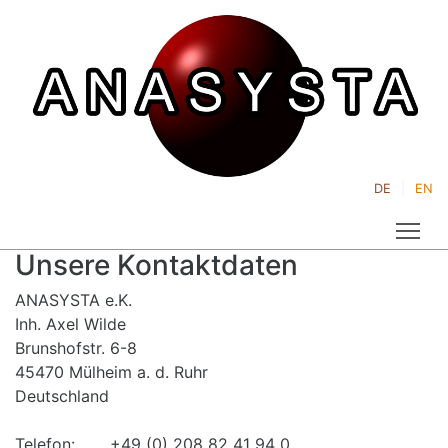
DE
EN
Tog
Unsere Kontaktdaten
ANASYSTA e.K.
Inh. Axel Wilde
Brunshofstr. 6-8
45470 Mülheim a. d. Ruhr
Deutschland
Telefon: +49 (0) 208 82 41 94 0